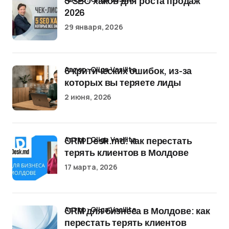
5 SEO хаков для роста продаж
2026
29 января, 2026
Автор: Oliga Vasilita
6 критических ошибок, из-за
которых вы теряете лиды
2 июня, 2026
Автор: Oliga Vasilita
CRM Desk.md: как перестать
терять клиентов в Молдове
17 марта, 2026
Автор: Oliga Vasilita
CRM для бизнеса в Молдове: как
перестать терять клиентов