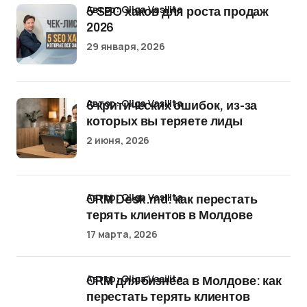
Автор: Oliga Vasilita
5 SEO хаков для роста продаж
2026
29 января, 2026
Автор: Oliga Vasilita
6 критических ошибок, из-за
которых вы теряете лиды
2 июня, 2026
Автор: Oliga Vasilita
CRM Desk.md: как перестать
терять клиентов в Молдове
17 марта, 2026
Автор: Oliga Vasilita
CRM для бизнеса в Молдове: как
перестать терять клиентов