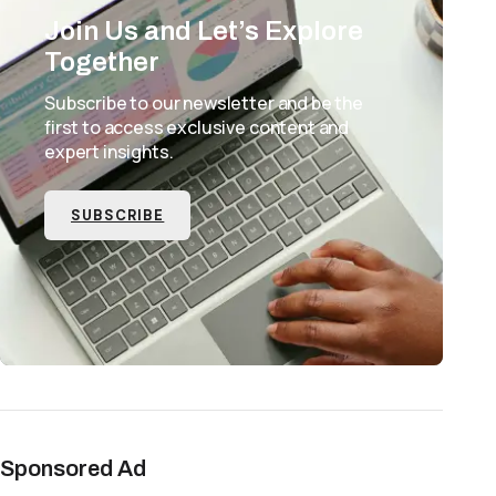
Join Us and Let’s Explore
Together
Subscribe to our newsletter and be the
first to access exclusive content and
expert insights.
SUBSCRIBE
Sponsored Ad