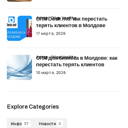
Автор: Oliga Vasilita
CRM Desk.md: как перестать
терять клиентов в Молдове
17 марта, 2026
Автор: Oliga Vasilita
CRM для бизнеса в Молдове: как
перестать терять клиентов
10 марта, 2026
Explore Categories
Инфо
Новости
37
2