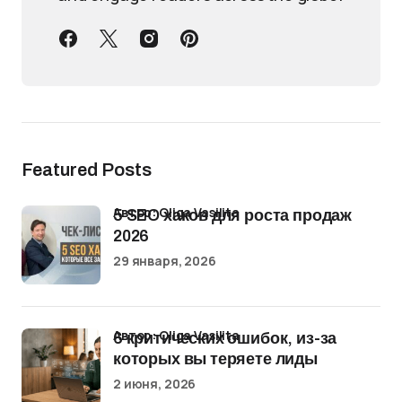
Featured Posts
Автор: Oliga Vasilita
5 SEO хаков для роста продаж
2026
29 января, 2026
Автор: Oliga Vasilita
6 критических ошибок, из-за
которых вы теряете лиды
2 июня, 2026