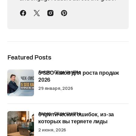
Featured Posts
Автор: Oliga Vasilita
5 SEO хаков для роста продаж
2026
29 января, 2026
Автор: Oliga Vasilita
6 критических ошибок, из-за
которых вы теряете лиды
2 июня, 2026