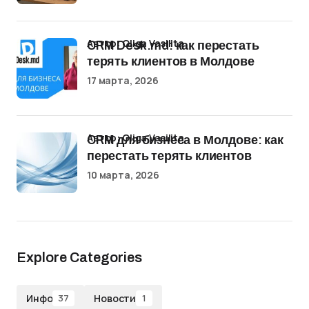
Автор: Oliga Vasilita
CRM Desk.md: как перестать
терять клиентов в Молдове
17 марта, 2026
Автор: Oliga Vasilita
CRM для бизнеса в Молдове: как
перестать терять клиентов
10 марта, 2026
Explore Categories
Инфо
Новости
37
1