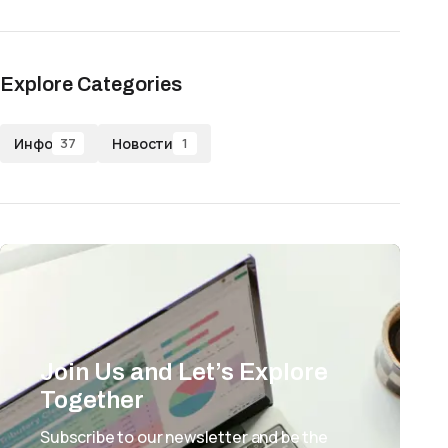
Explore Categories
Инфо
Новости
37
1
Join Us and Let’s Explore
Together
Subscribe to our newsletter and be the