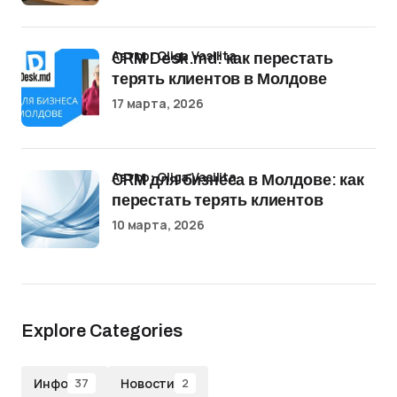
Автор: Oliga Vasilita
CRM Desk.md: как перестать
терять клиентов в Молдове
17 марта, 2026
Автор: Oliga Vasilita
CRM для бизнеса в Молдове: как
перестать терять клиентов
10 марта, 2026
Explore Categories
Инфо
Новости
37
2