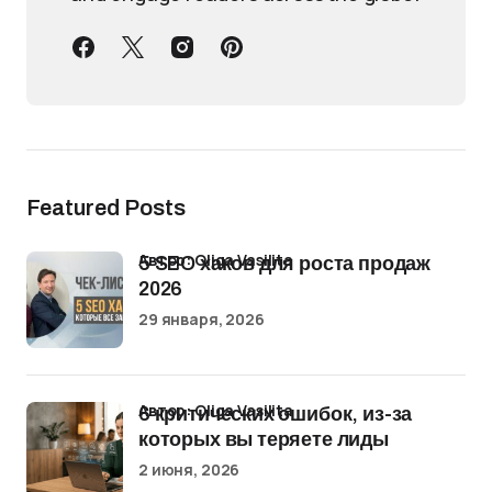
Featured Posts
Автор: Oliga Vasilita
5 SEO хаков для роста продаж
2026
29 января, 2026
Автор: Oliga Vasilita
6 критических ошибок, из-за
которых вы теряете лиды
2 июня, 2026