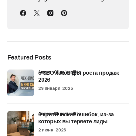
Featured Posts
Автор: Oliga Vasilita
5 SEO хаков для роста продаж
2026
29 января, 2026
Автор: Oliga Vasilita
6 критических ошибок, из-за
которых вы теряете лиды
2 июня, 2026