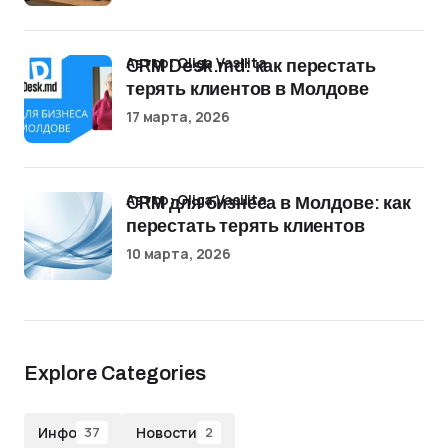
Автор: Oliga Vasilita
CRM Desk.md: как перестать
терять клиентов в Молдове
17 марта, 2026
Автор: Oliga Vasilita
CRM для бизнеса в Молдове: как
перестать терять клиентов
10 марта, 2026
Explore Categories
Инфо
Новости
37
2