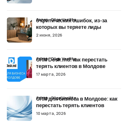
Автор: Oliga Vasilita
6 критических ошибок, из-за
которых вы теряете лиды
2 июня, 2026
Автор: Oliga Vasilita
CRM Desk.md: как перестать
терять клиентов в Молдове
17 марта, 2026
Автор: Oliga Vasilita
CRM для бизнеса в Молдове: как
перестать терять клиентов
10 марта, 2026