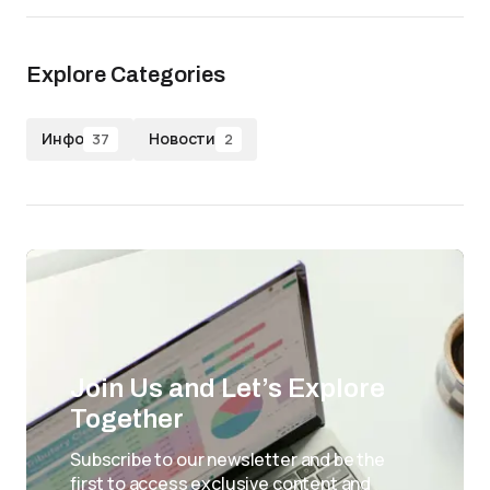
Explore Categories
Инфо
Новости
37
2
Join Us and Let’s Explore
Together
Subscribe to our newsletter and be the
first to access exclusive content and