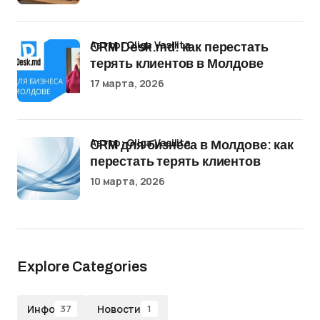
Автор: Oliga Vasilita
CRM Desk.md: как перестать
терять клиентов в Молдове
17 марта, 2026
Автор: Oliga Vasilita
CRM для бизнеса в Молдове: как
перестать терять клиентов
10 марта, 2026
Explore Categories
Инфо
Новости
37
1