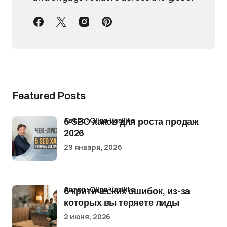
Featured Posts
Автор: Oliga Vasilita
5 SEO хаков для роста продаж
2026
29 января, 2026
Автор: Oliga Vasilita
6 критических ошибок, из-за
которых вы теряете лиды
2 июня, 2026